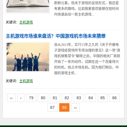
新鲜元素。但关于游戏的呈现形式，我还是
有更多的期待。比如我更喜欢能够在短时间
内快速启动一款主机游戏...
关键词：
主机游戏
主机游戏市场谁来盘活？中国游戏机市场未来猜想
自从2013年，实行15年之久的《关于开展电
子游戏经营场所专项治理的意见》这一项“游
戏机销售禁令”解除之后，中国的相关厂商就
开始了一系列动作，试图在这一个百废待兴
的时机，抢占市场先机。因为他们明白，中
国的游戏主机...
关键词：
主机游戏
‹‹
‹
79
80
81
82
83
84
85
86
87
88
››