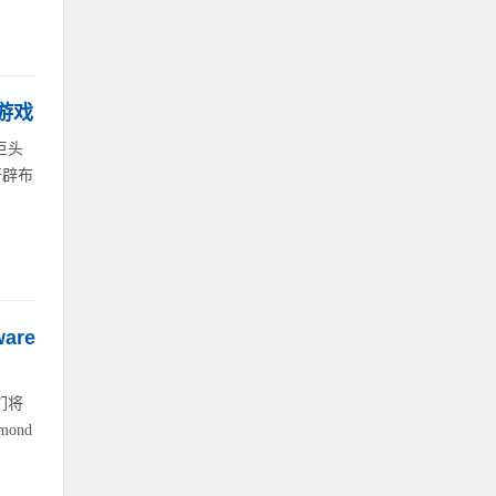
游戏
巨头
开辟布
are
们将
ond