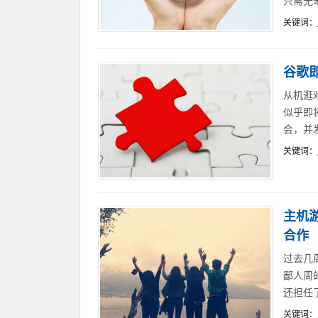
只需无
关键词：
谷歌
从机逛
似乎即
会，并
关键词：
主机游
合作
过去几
鄙人周的
还担任
关键词：