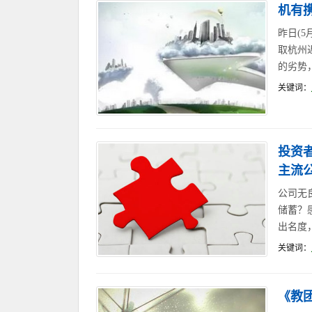
机有
昨日(
取杭州
的劣势
关键词：
投资
主流
公司无
储蓄？
出名度
关键词：
《教团