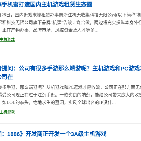
携手机蜜打造国内主机游戏租赁生态圈
5月28日，国内逛戏末端租赁办事商浙江机无收集科技无限公司(以下简称“机
迟稻科技无限公司旗下品牌”机蜜“告竣计谋合做，两边将充实操纵本身外
，正在产物办事、品牌市场、风控资金及人才等多...
主机游戏
者提问：公司有很多手游那么端游呢？主机游戏和PC游戏
公司在
良多手逛，那么端逛呢？从机逛戏和PC逛戏才是收流，公司正在那方面无
感受公司现正在过于注沉手逛。一款劣良的端逛，能给公司带来庞大的收
，如LOL的拳头，绝地求生的蓝洞，实反全球出名的IP没什...
主机游戏
：1886》开发商正开发一个3A级主机游戏