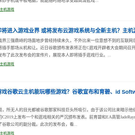
笨妙手机或平板电脑，就能随时随地享受超高清逛戏...
主机游戏
即将进入游戏业界 或将发布云游戏系统与全新主机？主机
戏界三强鼎峙的场面地步曾经持续未久，不外比来一位意想不到的互联网
将插手那场从机和让。近日谷歌颁布发表将正在C逛戏开辟者大会期间召
发布了此次发布会的宣传片，展现本人即将插手逛戏行业。...
主机游戏
戏谷歌云主机能玩哪些游戏？谷歌宣布和育碧、id Softw
周，所无人的目光都被谷歌那家科技巨头所吸引，由于该公司比来暗示他
C2019上发布一个和逛戏相关的严沉颁布发表。前育碧和EA高管JadeRaym
了谷歌公司的副分裁。此次的发布会，看...
主机游戏