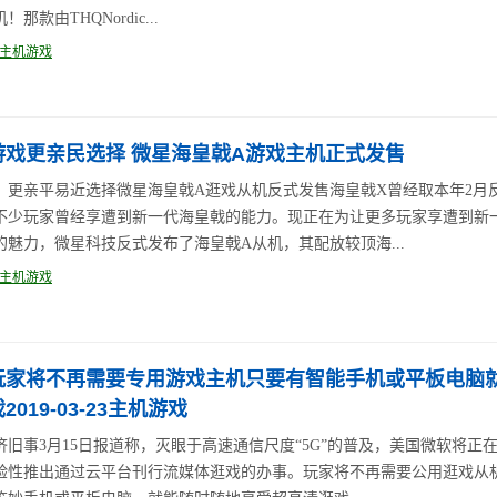
那款由THQNordic...
主机游戏
游戏更亲民选择 微星海皇戟A游戏主机正式发售
：更亲平易近选择微星海皇戟A逛戏从机反式发售海皇戟X曾经取本年2月
不少玩家曾经享遭到新一代海皇戟的能力。现正在为让更多玩家享遭到新
的魅力，微星科技反式发布了海皇戟A从机，其配放较顶海...
主机游戏
玩家将不再需要专用游戏主机只要有智能手机或平板电脑
2019-03-23主机游戏
旧事3月15日报道称，灭眼于高速通信尺度“5G”的普及，美国微软将正在2
验性推出通过云平台刊行流媒体逛戏的办事。玩家将不再需要公用逛戏从