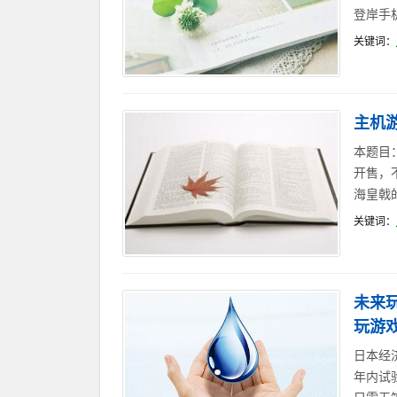
登岸手机！
关键词：
主机
本题目
开售，
海皇戟
关键词：
未来
玩游戏
日本经济
年内试