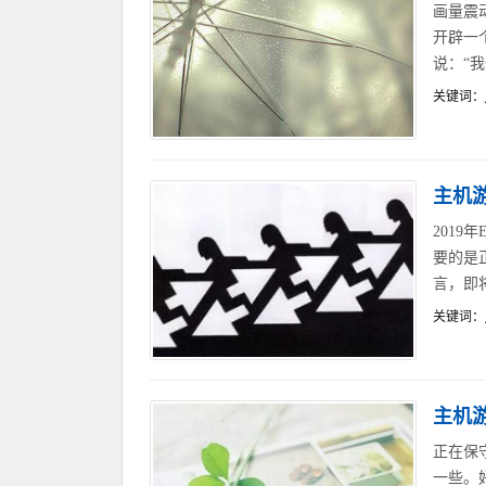
画量震动
开辟一
说：“我
关键词：
主机
201
要的是
言，即
关键词：
主机
正在保
一些。