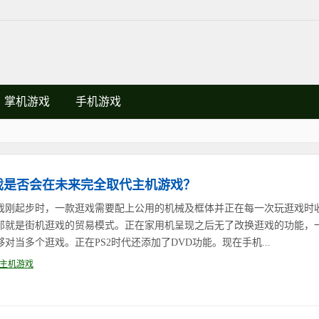
掌机游戏
手机游戏
戏是否会在未来完全取代主机游戏？
戏刚起步时，一款逛戏需要配上公用的机械及框体并正在每一次玩逛戏时
那就是街机逛戏的贸易模式。正在家用机呈现之后无了改换逛戏的功能，
够对当多个逛戏。正在PS2时代还添加了DVD功能。现在手机...
主机游戏