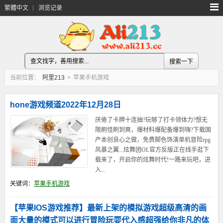
繁體中文
浏览记录
当前位置：
阿里213
>
苹果手机游戏
hone游戏频道2022年12月28日
厌倦了卡牌十连抽?玩够了打卡领体力?想无
限刷怪刷到爽，爆材料爆配备爆到嗨?下载国
产本创良心之做，免费脚色饰演单机冒险rpg
风暴之翼...炫舞团OL官方反版正在线手逛下
载来了，开启你的炫舞时代!一路来玩吧，进
入...
关键词：
苹果手机游戏
【苹果IOS游戏推荐】最新上架的模拟游戏超级高清的画
面大量的模式可以进行冒险玩耍代入感超强给你非凡的体