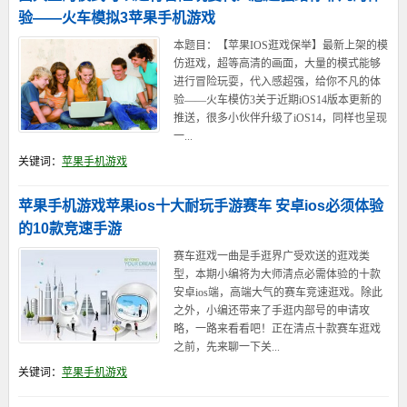
验——火车模拟3苹果手机游戏
本题目：【苹果IOS逛戏保举】最新上架的模
仿逛戏，超等高清的画面，大量的模式能够
进行冒险玩耍，代入感超强，给你不凡的体
验——火车模仿3关于近期iOS14版本更新的
推送，很多小伙伴升级了iOS14，同样也呈现
一...
关键词：
苹果手机游戏
苹果手机游戏苹果ios十大耐玩手游赛车 安卓ios必须体验
的10款竞速手游
赛车逛戏一曲是手逛界广受欢送的逛戏类
型，本期小编将为大师清点必需体验的十款
安卓ios端，高端大气的赛车竞速逛戏。除此
之外，小编还带来了手逛内部号的申请攻
略，一路来看看吧！正在清点十款赛车逛戏
之前，先来聊一下关...
关键词：
苹果手机游戏