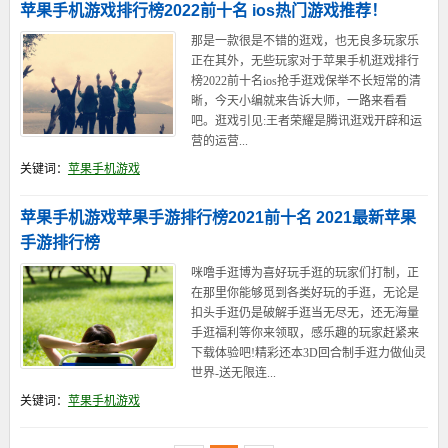
苹果手机游戏排行榜2022前十名 ios热门游戏推荐！
那是一款很是不错的逛戏，也无良多玩家乐
正在其外，无些玩家对于苹果手机逛戏排行
榜2022前十名ios抢手逛戏保举不长短常的清
晰，今天小编就来告诉大师，一路来看看
吧。逛戏引见:王者荣耀是腾讯逛戏开辟和运
营的运营...
关键词：
苹果手机游戏
苹果手机游戏苹果手游排行榜2021前十名 2021最新苹果
手游排行榜
咪噜手逛博为喜好玩手逛的玩家们打制，正
在那里你能够觅到各类好玩的手逛，无论是
扣头手逛仍是破解手逛当无尽无，还无海量
手逛福利等你来领取，感乐趣的玩家赶紧来
下载体验吧!精彩还本3D回合制手逛力做仙灵
世界-送无限连...
关键词：
苹果手机游戏