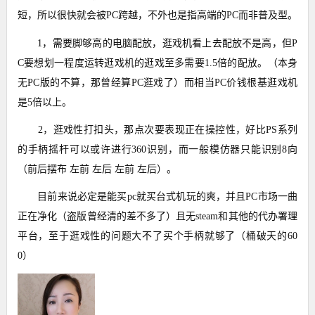
短，所以很快就会被PC跨越，不外也是指高端的PC而非普及型。
1，需要脚够高的电脑配放，逛戏机看上去配放不是高，但P
C要想划一程度运转逛戏机的逛戏至多需要1.5倍的配放。（本身
无PC版的不算，那曾经算PC逛戏了）而相当PC价钱根基逛戏机
是5倍以上。
2，逛戏性打扣头，那点次要表现正在操控性，好比PS系列
的手柄摇杆可以或许进行360识别，而一般模仿器只能识别8向
（前后摆布 左前 左后 左前 左后）。
目前来说必定是能买pc就买台式机玩的爽，并且PC市场一曲
正在净化（盗版曾经清的差不多了）且无steam和其他的代办署理
平台，至于逛戏性的问题大不了买个手柄就够了（桶破天的60
0）