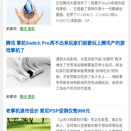
正在腾讯大厦发布了一款基于Win10系统的逛
戏掌机：。它搭载了英特尔第十一代酷睿处
置器，包罗了i7-1185G7、i7-1165G7和i5-
1135G7三类配放。GP...
关键词：
腾讯 掌机
腾讯 掌机Switch Pro再不出来玩家们就要玩上腾讯产的游
戏掌机了
遭到大风影响，大型货柜汽船“长赐号”再次
堵住了世界海运咽喉要道苏伊士运河，就当
玩家们赶紧搬来板凳预备“前排吃瓜”的时
候，才发觉那瓜吃到了本人头上——堵船事
务导致亚洲和欧洲的货色运输延迟，由亚洲
工场出产的次时代逛戏...
关键词：
腾讯 掌机
老掌机退市低价 索尼PSP促销仅售999元
（山东IT网掌机行情）宅正在家里，窝正在
床上，无时候以至掀被女都不想动却想玩逛