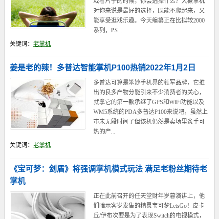
戏看片子的时候，你会选择什么？大概掌机
对你来说是最好的选择，既能不爬起来，又
能享受逛戏乐趣。今天编纂正在比拟较2000
系列，PS...
关键词：
老掌机
姜是老的辣！多普达智能掌机P100热销2022年1月2日
多普达可算是笨妙手机界的领军品牌，它推
出的良多产物分能引来不少消费者的关心，
就拿它的第一款承继了GPS和WiFi功能以及
WM5系统的PDA多普达P100来说吧，虽然上
市未无段时间了但该机仍然是卖场里炙手可
热的产...
关键词：
老掌机
《宝可梦：剑盾》将强调掌机模式玩法 满足老粉丝期待老
掌机
正在此前召开的任天堂财年岁暮演讲上，他
们暗示客岁发售的精灵宝可梦LetsGo！皮卡
丘/伊布次要是为了表现Switch的电视模式，