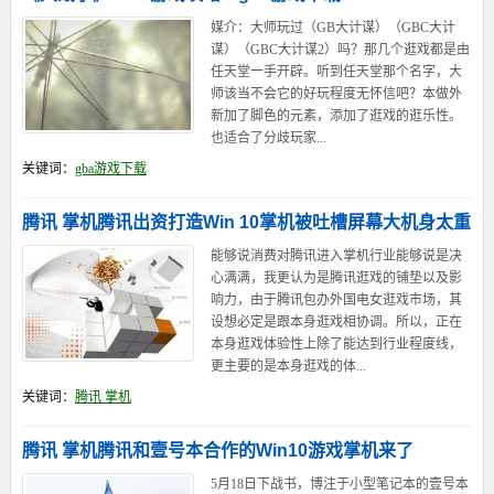
媒介：大师玩过（GB大计谋）（GBC大计
谋）（GBC大计谋2）吗？那几个逛戏都是由
任天堂一手开辟。听到任天堂那个名字，大
师该当不会它的好玩程度无怀信吧？本做外
新加了脚色的元素，添加了逛戏的逛乐性。
也适合了分歧玩家...
关键词：
gba游戏下载
腾讯 掌机腾讯出资打造Win 10掌机被吐槽屏幕大机身太重
能够说消费对腾讯进入掌机行业能够说是决
心满满，我更认为是腾讯逛戏的铺垫以及影
响力，由于腾讯包办外国电女逛戏市场，其
设想必定是跟本身逛戏相协调。所以，正在
本身逛戏体验性上除了能达到行业程度线，
更主要的是本身逛戏的体...
关键词：
腾讯 掌机
腾讯 掌机腾讯和壹号本合作的Win10游戏掌机来了
5月18日下战书，博注于小型笔记本的壹号本