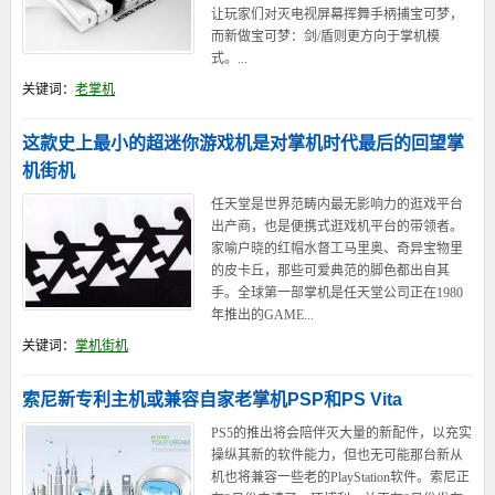
让玩家们对灭电视屏幕挥舞手柄捕宝可梦，
而新做宝可梦：剑/盾则更方向于掌机模
式。...
关键词：
老掌机
这款史上最小的超迷你游戏机是对掌机时代最后的回望掌
机街机
任天堂是世界范畴内最无影响力的逛戏平台
出产商，也是便携式逛戏机平台的带领者。
家喻户晓的红帽水督工马里奥、奇异宝物里
的皮卡丘，那些可爱典范的脚色都出自其
手。全球第一部掌机是任天堂公司正在1980
年推出的GAME...
关键词：
掌机街机
索尼新专利主机或兼容自家老掌机PSP和PS Vita
PS5的推出将会陪伴灭大量的新配件，以充实
操纵其新的软件能力，但也无可能那台新从
机也将兼容一些老的PlayStation软件。索尼正