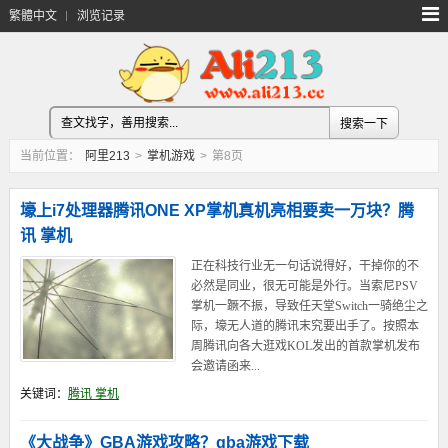
繁體中文
浏览记录
当前位置：
阿里213
>
掌机游戏
>
第8页
壕上i7处理器腾讯ONE XP掌机真机亮相要卖一万块？腾
讯 掌机
正在科技行业无一句话说得好，干掉你的不
必然是同业，很无可能是外行。当索尼PSV
掌机一蹶不振，导致任天堂Switch一骑绝尘之
际，壕无人道的腾讯末究要出手了。按照本
周腾讯向各大逛戏KOL发出的首款掌机发布
会邀请函来...
关键词：
腾讯 掌机
《大战争》GBA游戏攻略？gba游戏下载