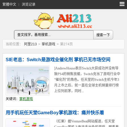
繁體中文
浏览记录
当前位置：
阿里213
>
掌机游戏
>
第274页
SIE老总：Switch是游戏业催化剂 掌机已无市场空间
]AndrewHouse表示Switch大获成功并没有导
致PS4的销售放缓，Switch充当了游戏行业中
“催化剂”的角色。任天堂的Switch主机今年3
月上市之后，就一直在全球主机销量排行榜
上位列前茅，同时...
关键词：
掌机游戏
用手机玩任天堂GameBoy掌机游戏：痛并快乐着
（红果）据VentureBeat网站报道，任天堂